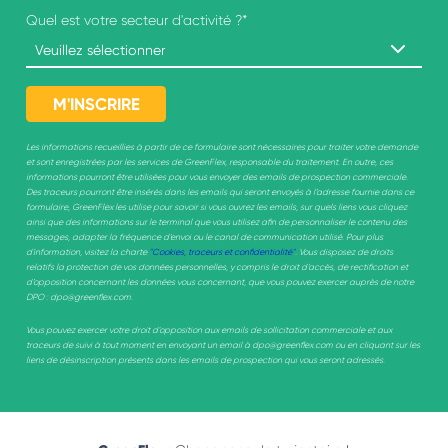
Quel est votre secteur d'activité ?
*
Les informations recueillies à partir de ce formulaire sont nécessaires pour traiter votre demande
et sont enregistrées par les services de GreenFlex, responsable du traitement. En outre, ces
informations pourront être utilisées pour vous envoyer des emails de prospection commerciale.
Des traceurs pourront être insérés dans les emails qui seront envoyés à l’adresse fournie dans ce
formulaire, GreenFlex les utilise pour savoir si vous ouvrez les emails, sur quels liens vous cliquez
ainsi que des informations sur le terminal que vous utilisez afin de personnaliser le contenu des
messages, adapter la fréquence d’envoi ou le canal de communication utilisé. Pour plus
d'information, visitez la charte
"Cookies, traceurs et confidentialité"
. Vous disposez de droits
relatifs la protection de vos données personnelles, y compris le droit d’accès, de rectification et
d’opposition concernant les données vous concernant, que vous pouvez exercer auprès de notre
DPO : dpo@greenflex.com.
Vous pouvez exercer votre droit d'opposition aux emails de sollicitation commerciale et aux
traceurs de suivi à tout moment en envoyant un email à dpo@greenflex.com ou en cliquant sur les
liens de désinscription présents dans les emails de prospection qui vous seront adressés.